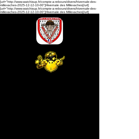
[url="http://www.watchisup.fr/compte-a-rebours/divers/hivernale-des-
millevaches-2025-12-12-10-00"]Hivernale des Millevaches[/url]
[url="http://www.watchisup.fr/compte-a-rebours/divers/hivernale-des-
millevaches-2025-12-12-10-00"]Hivernale des Millevaches[/url]