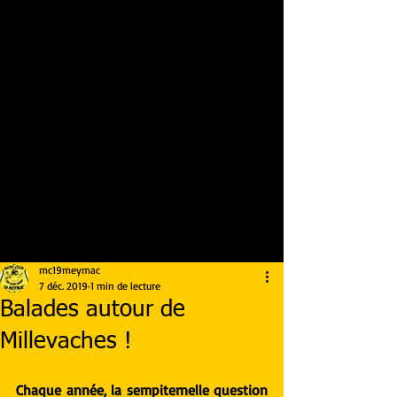
mc19meymac
7 déc. 2019
1 min de lecture
Balades autour de
Millevaches !
Chaque année, la sempiternelle question 