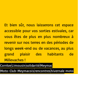
Et bien sûr, nous laisserons cet espace 
accessible pour vos sorties estivales, car 
vous êtes de plus en plus nombreux à 
revenir sur nos terres en des périodes de 
longs week-end ou de vacances, au plus 
grand plaisir des habitants de 
Millevaches !
Corrèze
Limousin
solidarité
Meymac
Moto-Club-Meymacois
rencontres
hivernale moto
MCP-(Moto-Convivialité-Partage)
hivernale
Millevaches
Plateau-de-Millevaches
amitié
partage
Millevaches
Moto-Club Meymacois
Tourisme