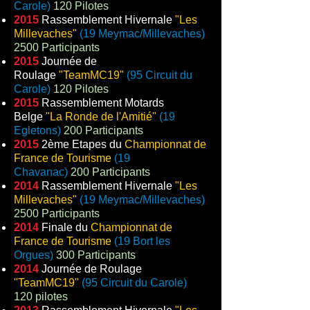
Carole)
120 Pilotes
2015
Rassemblement Hivernale
"Les
Millevaches"
(19 Meymac/Millevaches)
2500 Participants
2015
Journée de
Roulage
"TeamMC19"
(95 Circuit du
Carole)
120 Pilotes
2015
Rassemblement Motards
Belge
"La Ronde de l'Amitié"
(19
Egletons)
200 Participants
2015
2ème Etapes du
Championnat de
France de Tourisme
(19
Chavanac)
200 Participants
2014
Rassemblement Hivernale
"Les
Millevaches"
(19 Meymac/Millevaches)
2500 Participants
2014
Finale du
Championnat de
France de Tourisme
(19 Bort les
Orgues)
300 Participants
2014
Journée de Roulage
"TeamMC19"
(95 Circuit du Carole)
120 pilotes