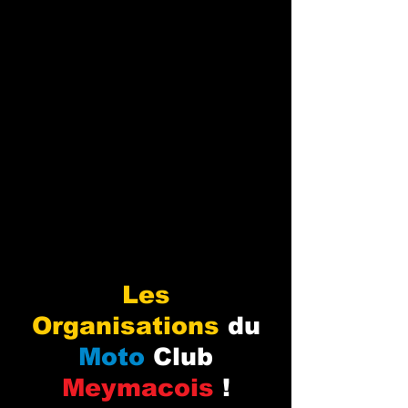
Les
Organisations
du
Moto
Club
Meymacois
!