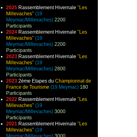
2025
Rassemblement Hivernale
"Les
Millevaches"
(19
Meymac/Millevaches)
2200
Participants
2024
Rassemblement Hivernale
"Les
Millevaches"
(19
Meymac/Millevaches)
2200
Participants
2023
Rassemblement Hivernale
"Les
Millevaches"
(19
Meymac/Millevaches)
2800
Participants
2023
2ème Etapes
du
Championnat de
France de Tourisme
(19 Meymac)
180
P
articipant
s
2022
Rassemblement Hivernale
"Les
Millevaches"
(19
Meymac/Millevaches)
3000
Participants
2021
Rassemblement Hivernale
"Les
Millevaches"
(19
Meymac/Millevaches)
3000