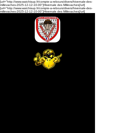
[url="http://www.watchisup.fr/compte-a-rebours/divers/hivernale-des-
millevaches-2025-12-12-10-00"]Hivernale des Millevaches[/url]
[url="http://www.watchisup.fr/compte-a-rebours/divers/hivernale-des-
millevaches-2025-12-12-10-00"]Hivernale des Millevaches[/url]