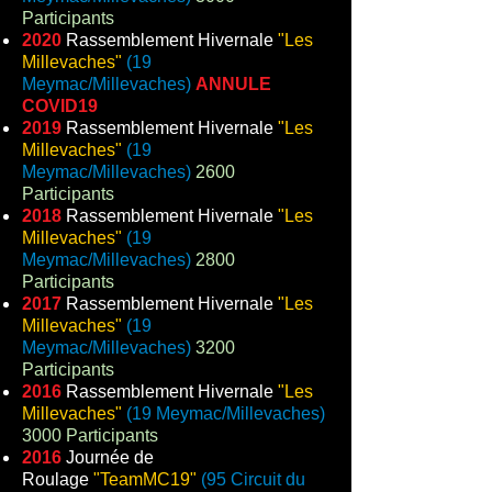
Participants
2020
Rassemblement Hivernale
"Les
Millevaches"
(19
Meymac/Millevaches)
ANNULE
COVID19
2019
Rassemblement Hivernale
"Les
Millevaches"
(19
Meymac/Millevaches)
26
00
Participants
2018
Rassemblement Hivernale
"Les
Millevaches"
(19
Meymac/Millevaches)
2800
Participants
2017
Rassemblement Hivernale
"Les
Millevaches"
(19
Meymac/Millevaches)
3200
Participants
2016
Rassemblement Hivernale
"Les
Millevaches"
(19 Meymac/Millevaches)
3000
Participants
2016
Journée de
Roulage
"TeamMC19"
(95 Circuit du