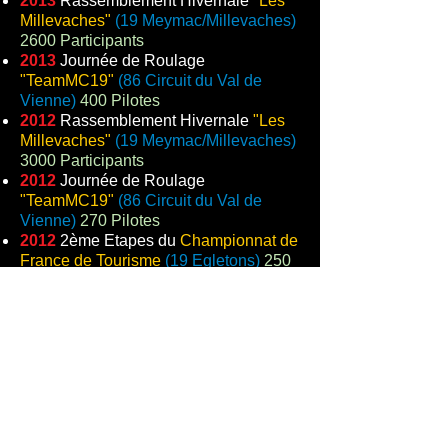
2013
Rassemblement Hivernale
"Les
Millevaches"
(19 Meymac/Millevaches)
2600 Participants
2013
Journée de Roulage
"TeamMC19"
(86 Circuit du Val de
Vienne)
400 Pilotes
2012
Rassemblement Hivernale
"Les
Millevaches"
(19 Meymac/Millevaches)
3000 Participants
2012
Journée de Roulage
"TeamMC19"
(86 Circuit du Val de
Vienne)
270 Pilotes
2012
2ème Etapes du
Championnat de
France de Tourisme
(19 Egletons)
250
Participants
2011
Rassemblement Hivernale
"Les
Millevaches"
(19 Meymac/Millevaches)
2500 Participants
2011
Journée de Roulage
"TeamMC19"
(86 Circuit du Val de
Vienne)
135 Pilotes
2010
Rassemblement Hivernale
"Les
Millevaches"
(19 Meymac/Millevaches)