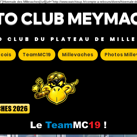
"]Hivernale des Millevaches[/url][url="http://www.watchisup.fr/compte-a-rebours/divers/hivernale-
O CLUB MEYMA
O CLUB DU PLATEAU DE MILL
cois
TeamMC19
Millevaches
Photos Mill
CHES 2026
Le
Team
MC
19
!