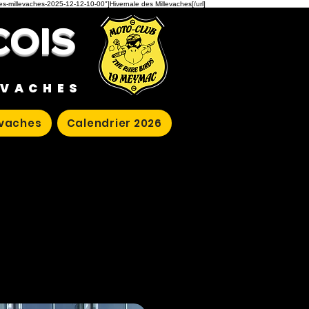
des-millevaches-2025-12-12-10-00"]Hivernale des Millevaches[/url]
COIS
EVACHES
evaches
Calendrier 2026