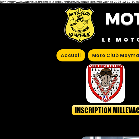
[url="http://www.watchisup.fr/compte-a-rebours/divers/hivernale-des-millevaches-2025-12-12-10-00
MOT
LE MOT
Accueil
Moto Club Meyma
INSCRIPTION MILLEVA