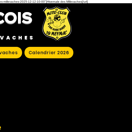
des-millevaches-2025-12-12-10-00"]Hivernale des Millevaches[/url]
COIS
EVACHES
evaches
Calendrier 2026
e