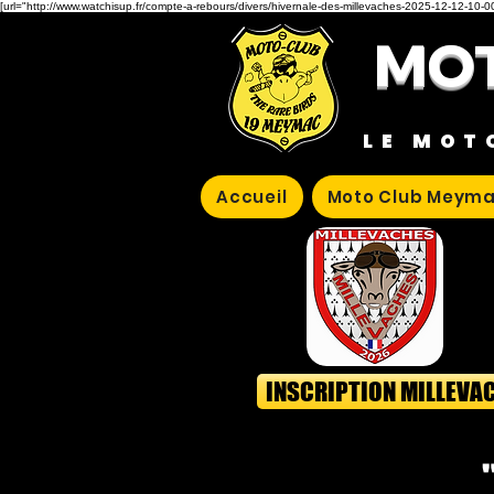
[url="http://www.watchisup.fr/compte-a-rebours/divers/hivernale-des-millevaches-2025-12-12-10-00
MOT
LE MOT
Accueil
Moto Club Meyma
INSCRIPTION MILLEVA