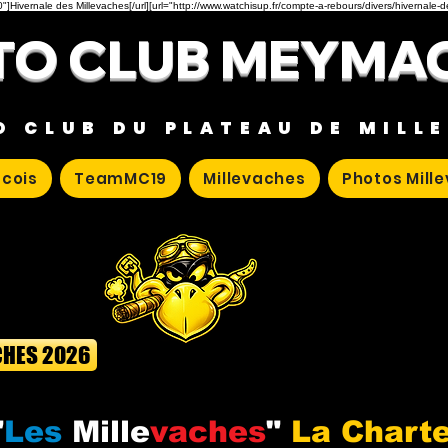
"]Hivernale des Millevaches[/url][url="http://www.watchisup.fr/compte-a-rebours/divers/hivernale-
O CLUB MEYMA
O CLUB DU PLATEAU DE MILL
cois
TeamMC19
Millevaches
Photos Mill
CHES 2026
"
Les
Mille
vaches
"
La Chart