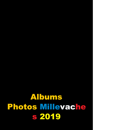
Albums
Photos
Mille
vac
he
s
2019