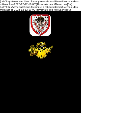
[url="http://www.watchisup.fr/compte-a-rebours/divers/hivernale-des-
millevaches-2025-12-12-10-00"]Hivernale des Millevaches[/url]
[url="http://www.watchisup.fr/compte-a-rebours/divers/hivernale-des-
millevaches-2025-12-12-10-00"]Hivernale des Millevaches[/url]