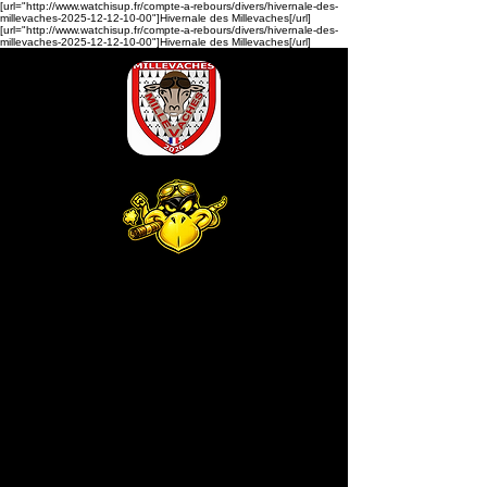
[url="http://www.watchisup.fr/compte-a-rebours/divers/hivernale-des-
millevaches-2025-12-12-10-00"]Hivernale des Millevaches[/url]
[url="http://www.watchisup.fr/compte-a-rebours/divers/hivernale-des-
millevaches-2025-12-12-10-00"]Hivernale des Millevaches[/url]