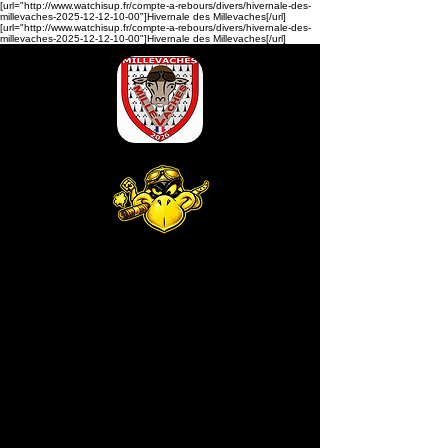
[url="http://www.watchisup.fr/compte-a-rebours/divers/hivernale-des-
millevaches-2025-12-12-10-00"]Hivernale des Millevaches[/url]
[url="http://www.watchisup.fr/compte-a-rebours/divers/hivernale-des-
millevaches-2025-12-12-10-00"]Hivernale des Millevaches[/url]