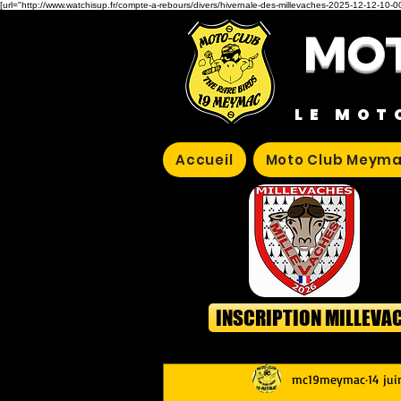
[url="http://www.watchisup.fr/compte-a-rebours/divers/hivernale-des-millevaches-2025-12-12-10-00
MOT
LE MOT
Accueil
Moto Club Meyma
INSCRIPTION MILLEVA
mc19meymac
14 ju