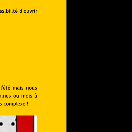
ibilité d'ouvrir 
l'été mais nous 
aines ou mois à 
s complexe !