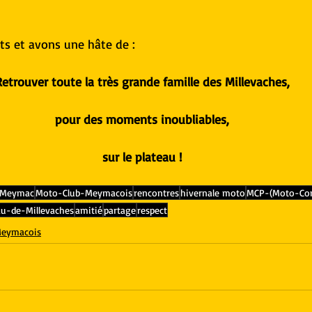
ts et avons une hâte de :
Retrouver toute la très grande famille des Millevaches,
pour des moments inoubliables,
sur le plateau !
Meymac
Moto-Club-Meymacois
rencontres
hivernale moto
MCP-(Moto-Conv
au-de-Millevaches
amitié
partage
respect
Meymacois