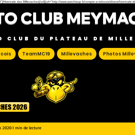
"]Hivernale des Millevaches[/url][url="http://www.watchisup.fr/compte-a-rebours/divers/hivernale-
O CLUB MEYMA
O CLUB DU PLATEAU DE MILL
cois
TeamMC19
Millevaches
Photos Mill
CHES 2026
in 2020
1 min de lecture