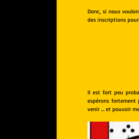
Donc, si nous voulons
des inscriptions pou
Il est fort peu pro
espérons fortement 
venir … et pouvoir m