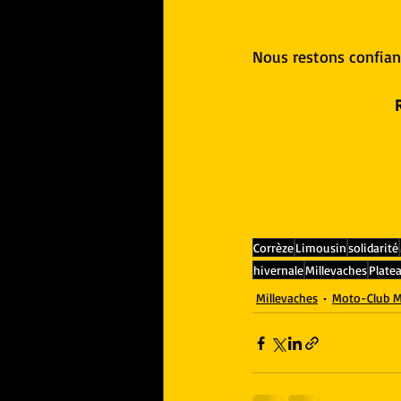
Nous restons confian
Corrèze
Limousin
solidarité
hivernale
Millevaches
Plate
Millevaches
Moto-Club 