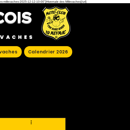
des-millevaches-2025-12-12-10-00"]Hivernale des Millevaches[/url]
COIS
EVACHES
evaches
Calendrier 2026