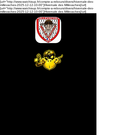
[url="http://www.watchisup.fr/compte-a-rebours/divers/hivernale-des-
millevaches-2025-12-12-10-00"]Hivernale des Millevaches[/url]
[url="http://www.watchisup.fr/compte-a-rebours/divers/hivernale-des-
millevaches-2025-12-12-10-00"]Hivernale des Millevaches[/url]