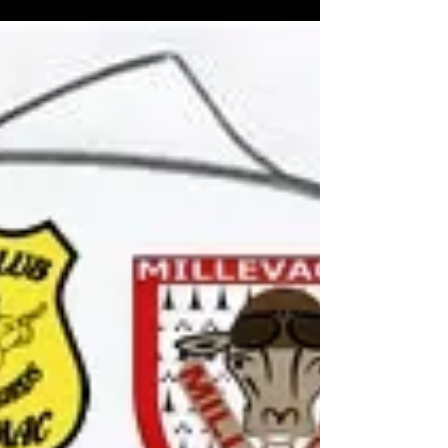
mc19meymac
8 mai 2020
1 min de lecture
Millevaches 2020, inscriptions ?
Bien des interrogations actuellement avec ce
COVID19 qui, malgré son appellation n'a absolument
rien à voir avec la Corrèze … quoiqu'en...