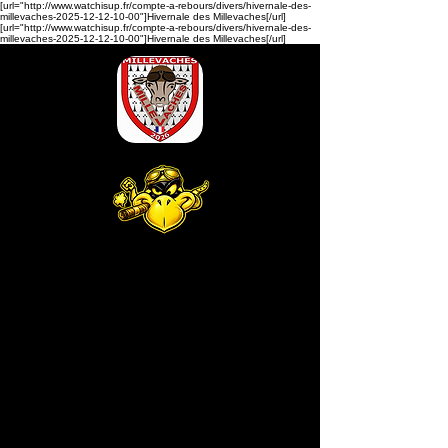
[url="http://www.watchisup.fr/compte-a-rebours/divers/hivernale-des-
millevaches-2025-12-12-10-00"]Hivernale des Millevaches[/url]
[url="http://www.watchisup.fr/compte-a-rebours/divers/hivernale-des-
millevaches-2025-12-12-10-00"]Hivernale des Millevaches[/url]