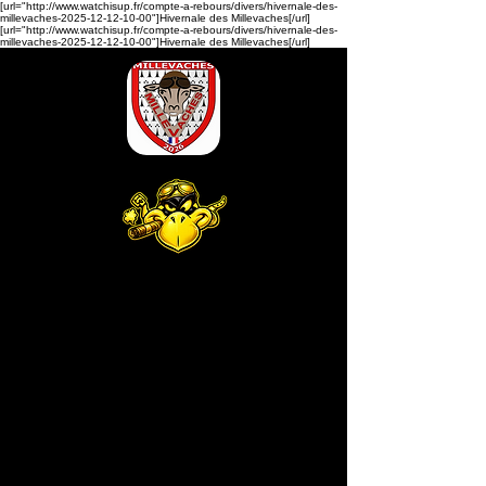
[url="http://www.watchisup.fr/compte-a-rebours/divers/hivernale-des-
millevaches-2025-12-12-10-00"]Hivernale des Millevaches[/url]
[url="http://www.watchisup.fr/compte-a-rebours/divers/hivernale-des-
millevaches-2025-12-12-10-00"]Hivernale des Millevaches[/url]