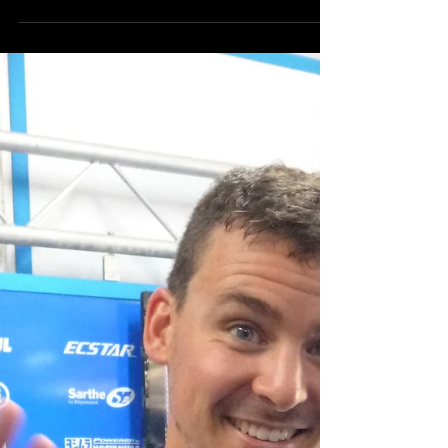
mc19meymac
2 avr. 2019
1 min de lecture
Quelques mots avec Greg Ortiz …
Nous sommes au Mans pour les premiers essais en
vue des prochaines 24h00 et nous en profitons pour
faire un détour dans le box de la...