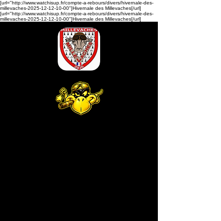
[url="http://www.watchisup.fr/compte-a-rebours/divers/hivernale-des-
millevaches-2025-12-12-10-00"]Hivernale des Millevaches[/url]
[url="http://www.watchisup.fr/compte-a-rebours/divers/hivernale-des-
millevaches-2025-12-12-10-00"]Hivernale des Millevaches[/url]