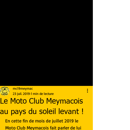
mc19meymac
23 juil. 2019
1 min de lecture
Le Moto Club Meymacois
au pays du soleil levant !
En cette fin de mois de juillet 2019 le 
Moto Club Meymacois fait parler de lui 