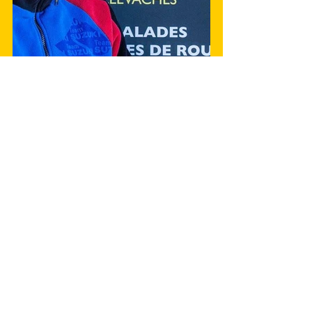
Corrèze
Limousin
Meymac
Team MC19
Endurance moto
Moto-Club Meymacois
Team MC 19
Posts récents
Voir tout