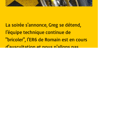
La soirée s'annonce, Greg se détend, 
l'équipe technique continue de 
"bricoler", l'ER6 de Romain est en cours 
d'auscultation et nous n'allons pas 
tarder à aller manger …