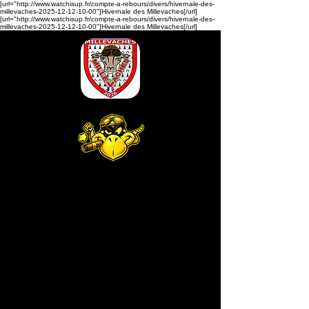
[url="http://www.watchisup.fr/compte-a-rebours/divers/hivernale-des-
millevaches-2025-12-12-10-00"]Hivernale des Millevaches[/url]
[url="http://www.watchisup.fr/compte-a-rebours/divers/hivernale-des-
millevaches-2025-12-12-10-00"]Hivernale des Millevaches[/url]