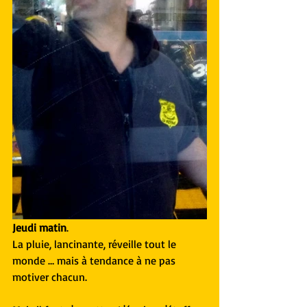
Jeudi matin
.
La pluie, lancinante, réveille tout le 
monde … mais à tendance à ne pas 
motiver chacun.