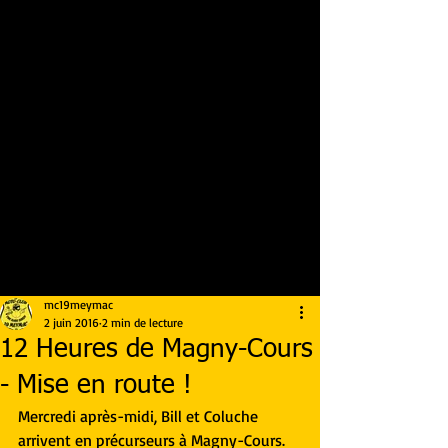
mc19meymac
2 juin 2016
2 min de lecture
12 Heures de Magny-Cours
- Mise en route !
Mercredi après-midi, Bill et Coluche 
arrivent en précurseurs à Magny-Cours.