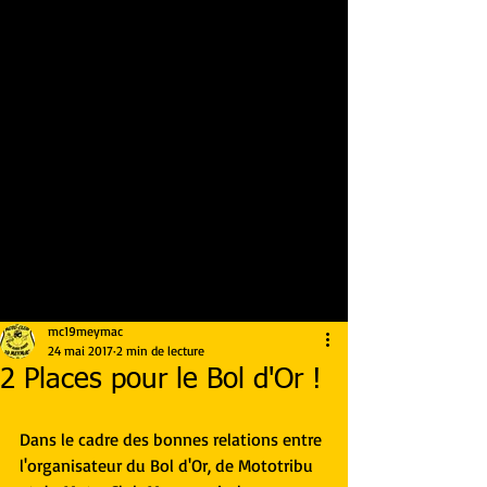
mc19meymac
24 mai 2017
2 min de lecture
2 Places pour le Bol d'Or !
Dans le cadre des bonnes relations entre 
l'organisateur du Bol d'Or, de Mototribu 