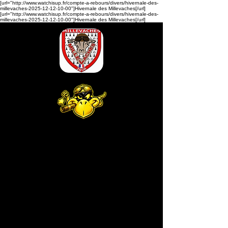
[url="http://www.watchisup.fr/compte-a-rebours/divers/hivernale-des-
millevaches-2025-12-12-10-00"]Hivernale des Millevaches[/url]
[url="http://www.watchisup.fr/compte-a-rebours/divers/hivernale-des-
millevaches-2025-12-12-10-00"]Hivernale des Millevaches[/url]