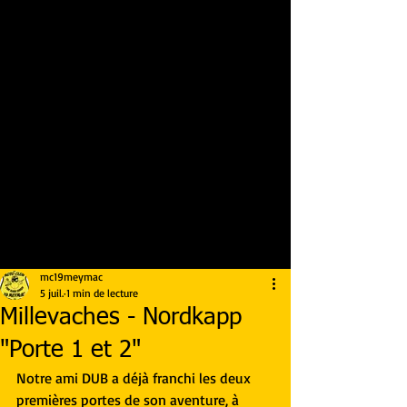
mc19meymac
5 juil.
1 min de lecture
Millevaches - Nordkapp
"Porte 1 et 2"
Notre ami DUB a déjà franchi les deux 
premières portes de son aventure, à 