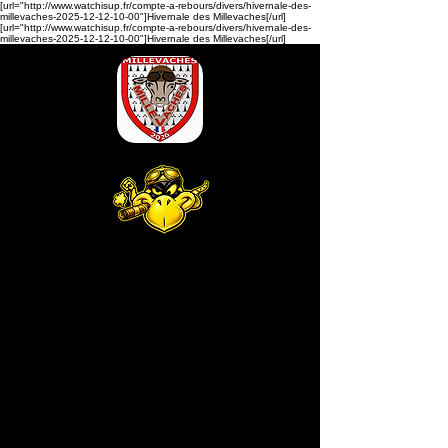
[url="http://www.watchisup.fr/compte-a-rebours/divers/hivernale-des-
millevaches-2025-12-12-10-00"]Hivernale des Millevaches[/url]
[url="http://www.watchisup.fr/compte-a-rebours/divers/hivernale-des-
millevaches-2025-12-12-10-00"]Hivernale des Millevaches[/url]