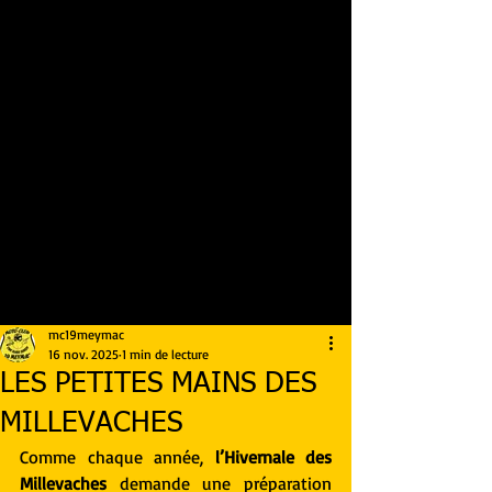
mc19meymac
16 nov. 2025
1 min de lecture
LES PETITES MAINS DES
MILLEVACHES
Comme chaque année, 
l’Hivernale des 
Millevaches
 demande une préparation 