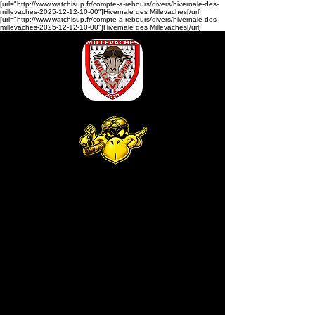
[url="http://www.watchisup.fr/compte-a-rebours/divers/hivernale-des-
millevaches-2025-12-12-10-00"]Hivernale des Millevaches[/url]
[url="http://www.watchisup.fr/compte-a-rebours/divers/hivernale-des-
millevaches-2025-12-12-10-00"]Hivernale des Millevaches[/url]