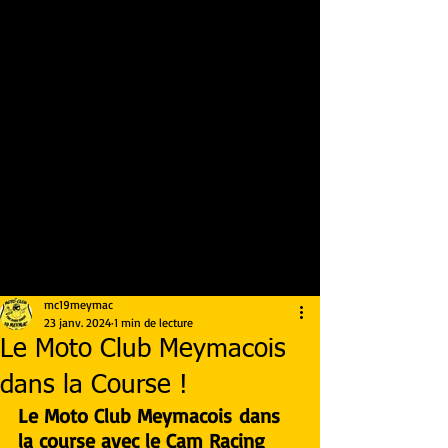
mc19meymac
23 janv. 2024
1 min de lecture
Le Moto Club Meymacois
dans la Course !
Le 
Moto Club Meymacois
 dans 
la course avec le 
Cam Racing 