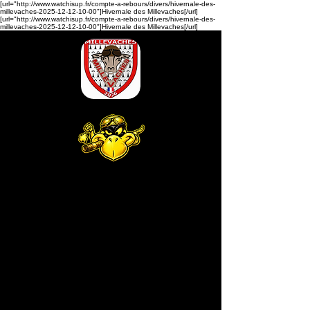
[url="http://www.watchisup.fr/compte-a-rebours/divers/hivernale-des-
millevaches-2025-12-12-10-00"]Hivernale des Millevaches[/url]
[url="http://www.watchisup.fr/compte-a-rebours/divers/hivernale-des-
millevaches-2025-12-12-10-00"]Hivernale des Millevaches[/url]