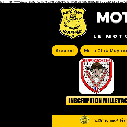
[url="http://www.watchisup.fr/compte-a-rebours/divers/hivernale-des-millevaches-2025-12-12-10-00
MOT
LE MOT
Accueil
Moto Club Meyma
INSCRIPTION MILLEVA
mc19meymac
4 févr