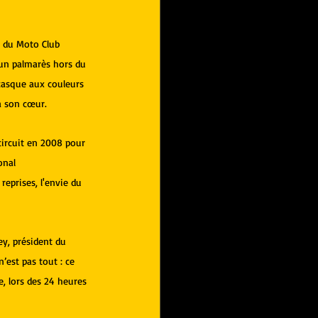
e du Moto Club 
 un palmarès hors du 
 casque aux couleurs 
à son cœur.
 circuit en 2008 pour 
onal 
eprises, l'envie du 
y, président du 
’est pas tout : ce 
, lors des 24 heures 