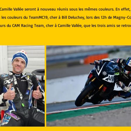
 Camille Vallée seront à nouveau réunis sous les mêmes couleurs. En effet, 
s les couleurs du TeamMC19, cher à Bill Deluchey, lors des 12h de Magny-Co
eurs du CAM Racing Team, cher à Camille Vallée, que les trois amis se retr