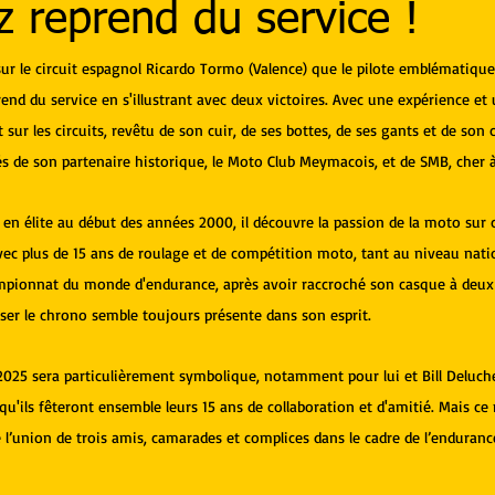
z reprend du service !
sur le circuit espagnol Ricardo Tormo (Valence) que le pilote emblématiqu
end du service en s'illustrant avec deux victoires. Avec une expérience et
sur les circuits, revêtu de son cuir, de ses bottes, de ses gants et de son
tés de son partenaire historique, le Moto Club Meymacois, et de SMB, cher 
le en élite au début des années 2000, il découvre la passion de la moto sur
Avec plus de 15 ans de roulage et de compétition moto, tant au niveau nati
ampionnat du monde d'endurance, après avoir raccroché son casque à deux r
sser le chrono semble toujours présente dans son esprit.
2025 sera particulièrement symbolique, notamment pour lui et Bill Deluche
'ils fêteront ensemble leurs 15 ans de collaboration et d'amitié. Mais ce n
 l’union de trois amis, camarades et complices dans le cadre de l’endurance