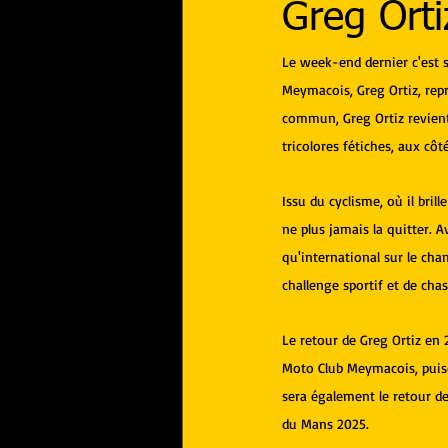
Greg Orti
Le week-end dernier c'est 
Meymacois, Greg Ortiz, repr
commun, Greg Ortiz revient 
tricolores fétiches, aux cô
Issu du cyclisme, où il bril
ne plus jamais la quitter. 
qu'international sur le ch
challenge sportif et de cha
Le retour de Greg Ortiz en 
Moto Club Meymacois, puisqu
sera également le retour de
du Mans 2025.