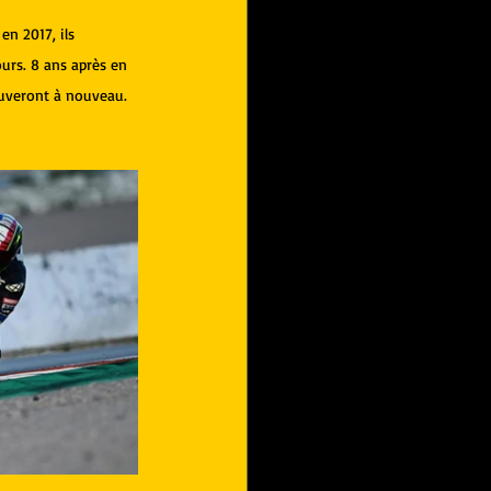
en 2017, ils 
urs. 8 ans après en 
ouveront à nouveau. 