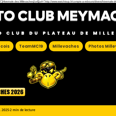
"]Hivernale des Millevaches[/url][url="http://www.watchisup.fr/compte-a-rebours/divers/hivernale-
O CLUB MEYMA
O CLUB DU PLATEAU DE MILL
cois
TeamMC19
Millevaches
Photos Mill
CHES 2026
. 2025
2 min de lecture