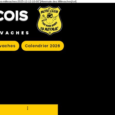
des-millevaches-2025-12-12-10-00"]Hivernale des Millevaches[/url]
COIS
EVACHES
evaches
Calendrier 2026