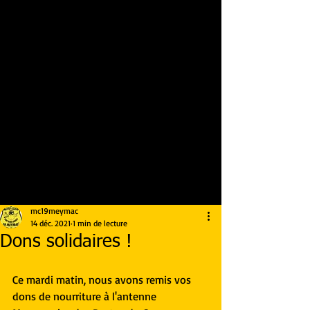
mc19meymac
14 déc. 2021
1 min de lecture
Dons solidaires !
Ce mardi matin, nous avons remis vos 
dons de nourriture à l'antenne 