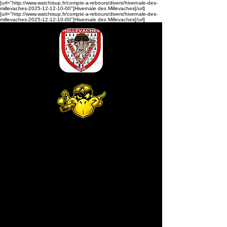
[url="http://www.watchisup.fr/compte-a-rebours/divers/hivernale-des-
millevaches-2025-12-12-10-00"]Hivernale des Millevaches[/url]
[url="http://www.watchisup.fr/compte-a-rebours/divers/hivernale-des-
millevaches-2025-12-12-10-00"]Hivernale des Millevaches[/url]