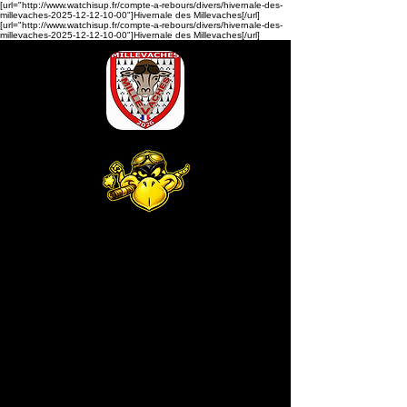
[url="http://www.watchisup.fr/compte-a-rebours/divers/hivernale-des-
millevaches-2025-12-12-10-00"]Hivernale des Millevaches[/url]
[url="http://www.watchisup.fr/compte-a-rebours/divers/hivernale-des-
millevaches-2025-12-12-10-00"]Hivernale des Millevaches[/url]