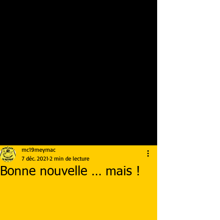
mc19meymac
7 déc. 2021
2 min de lecture
Bonne nouvelle … mais !