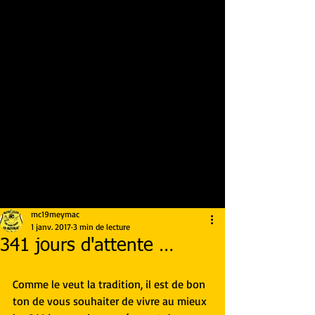
mc19meymac
1 janv. 2017
3 min de lecture
341 jours d'attente …
Comme le veut la tradition, il est de bon 
ton de vous souhaiter de vivre au mieux 