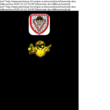
[url="http://www.watchisup.fr/compte-a-rebours/divers/hivernale-des-
millevaches-2025-12-12-10-00"]Hivernale des Millevaches[/url]
[url="http://www.watchisup.fr/compte-a-rebours/divers/hivernale-des-
millevaches-2025-12-12-10-00"]Hivernale des Millevaches[/url]