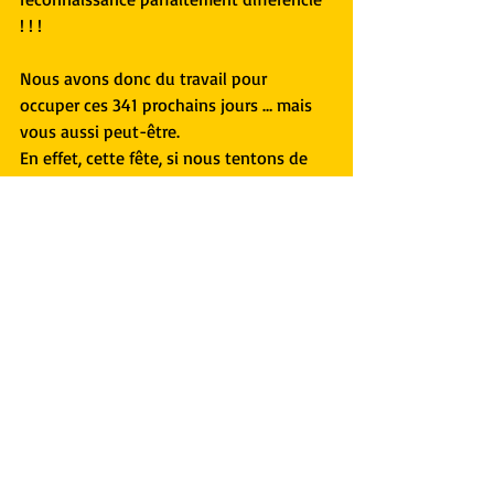
! ! !
Nous avons donc du travail pour 
occuper ces 341 prochains jours … mais 
vous aussi peut-être.
En effet, cette fête, si nous tentons de 
l'organiser au mieux, c'est avant tout la 
vôtre !
Continuez à nous communiquer vos 
idées, remarques, suggestions pour que 
nous fassions évoluer ensemble Les 
Millevaches en respectant au maximum 
les choix initiaux contenus dans les 
termes 
RENCONTRES, PARTAGE, 
SOLIDARITE
 ! ! !
De notre côté, nous nous engageons à 