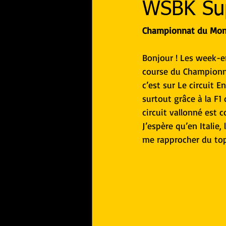
WSBK Sup
Championnat du Monde
Bonjour ! Les week-en
course du Championn
c’est sur Le circuit 
surtout grâce à la F1 
circuit vallonné est 
J’espère qu’en Italie
me rapprocher du top 