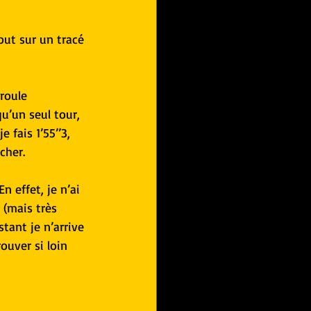
out sur un tracé 
roule 
u’un seul tour, 
fais 1’55’’3, 
cher.
 effet, je n’ai 
 (mais très 
tant je n’arrive 
ouver si loin 