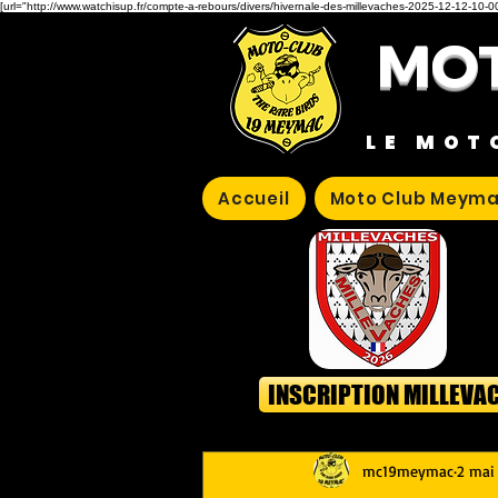
[url="http://www.watchisup.fr/compte-a-rebours/divers/hivernale-des-millevaches-2025-12-12-10-00
MOT
LE MOT
Accueil
Moto Club Meyma
INSCRIPTION MILLEVA
mc19meymac
2 mai