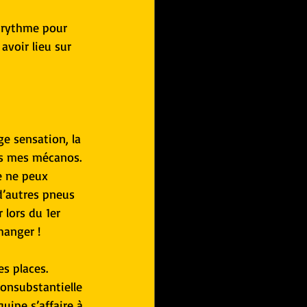
 rythme pour 
avoir lieu sur 
ge sensation, la 
tis mes mécanos. 
e ne peux 
d’autres pneus 
 lors du 1er 
hanger !
s places. 
consubstantielle 
uipe s’affaire à 