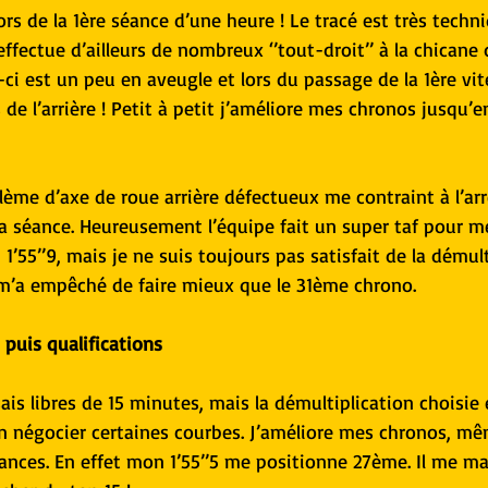
ors de la 1ère séance d’une heure ! Le tracé est très techn
effectue d’ailleurs de nombreux ‘’tout-droit’’ à la chicane d
e-ci est un peu en aveugle et lors du passage de la 1ère vit
s de l’arrière ! Petit à petit j’améliore mes chronos jusqu’en
lème d’axe de roue arrière défectueux me contraint à l’ar
la séance. Heureusement l’équipe fait un super taf pour m
n 1’55’’9, mais je ne suis toujours pas satisfait de la démult
m’a empêché de faire mieux que le 31ème chrono.
 puis qualifications
ais libres de 15 minutes, mais la démultiplication choisie 
 négocier certaines courbes. J’améliore mes chronos, mêm
ances. En effet mon 1’55’’5 me positionne 27ème. Il me m