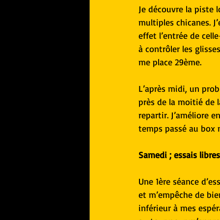
Je découvre la piste l
multiples chicanes. J’
effet l’entrée de cell
à contrôler les glisse
me place 29ème.
L’après midi, un prob
près de la moitié de 
repartir. J’améliore e
temps passé au box 
Samedi ; essais libres
Une 1ère séance d’ess
et m’empêche de bien
inférieur à mes espér