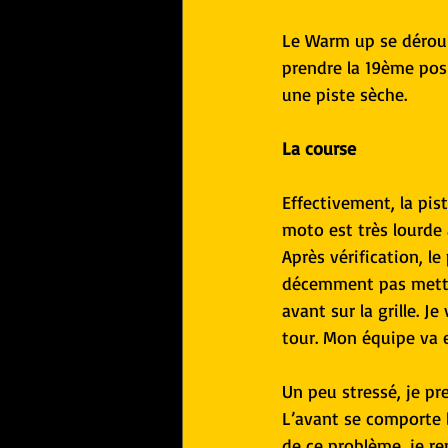
Le Warm up se déroul
prendre la 19ème posit
une piste sèche.
La course
Effectivement, la pist
moto est très lourde à
Après vérification, l
décemment pas mettre
avant sur la grille. J
tour. Mon équipe va 
Un peu stressé, je pr
L’avant se comporte b
de ce problème, je re