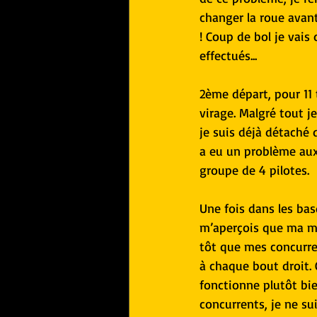
changer la roue avant
! Coup de bol je vais
effectués...
2ème départ, pour 11 
virage. Malgré tout j
je suis déjà détaché 
a eu un problème aux 
groupe de 4 pilotes.
Une fois dans les bas
m’aperçois que ma mot
tôt que mes concurren
à chaque bout droit.
fonctionne plutôt bi
concurrents, je ne su