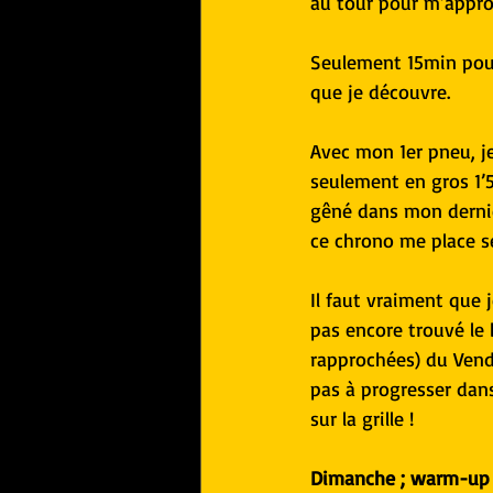
au tour pour m’appro
Seulement 15min pour 
que je découvre.
Avec mon 1er pneu, je
seulement en gros 1’5
gêné dans mon dernier
ce chrono me place se
Il faut vraiment que 
pas encore trouvé le 
rapprochées) du Vendr
pas à progresser dans
sur la grille !
Dimanche ; warm-up 