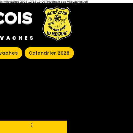
des-millevaches-2025-12-12-10-00"]Hivernale des Millevaches[/url]
COIS
EVACHES
evaches
Calendrier 2026