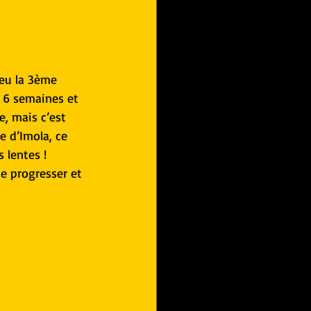
ieu la 3ème 
 6 semaines et 
e, mais c’est 
e d’Imola, ce 
 lentes !
se progresser et 