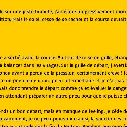
e sur une piste humide, j’améliore progressivement mon
ion. Mais le soleil cesse de se cacher et la course devrait 
e a séché avant la course. Au tour de mise en grille, étran
 balancer dans les virages. Sur la grille de départ, j’aver
e pneu avant a perdu de la pression, certainement crevé ! J
 un pneu pluie ou un pneu intermédiaire et je n’ai pas 
e vais donc prendre le départ comme ça et évaluer le danger
en attendant préparer un autre pneu pour que je puisse c
ends un bon départ, mais en manque de feeling, je cède de
izarrement, je ne peux poursuivre ainsi, la sanction est 
ntre aux stands dès la fin du 1er tour. Pendant que mon éq