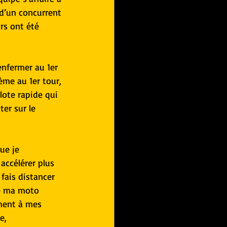
 d’un concurrent 
rs ont été 
enfermer au 1er 
ème au 1er tour, 
lote rapide qui 
er sur le 
ue je 
accélérer plus 
fais distancer 
ée ma moto 
ment à mes 
e, 