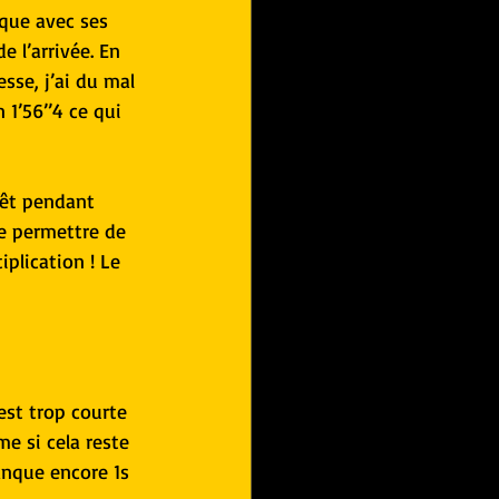
ique avec ses 
e l’arrivée. En 
esse, j’ai du mal 
 1’56’’4 ce qui 
rêt pendant 
e permettre de 
iplication ! Le 
est trop courte 
e si cela reste 
anque encore 1s 