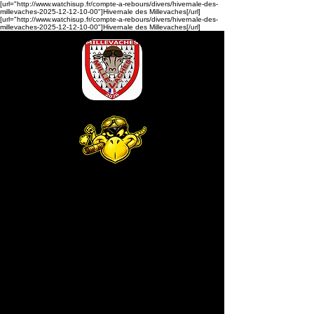
[url="http://www.watchisup.fr/compte-a-rebours/divers/hivernale-des-
millevaches-2025-12-12-10-00"]Hivernale des Millevaches[/url]
[url="http://www.watchisup.fr/compte-a-rebours/divers/hivernale-des-
millevaches-2025-12-12-10-00"]Hivernale des Millevaches[/url]