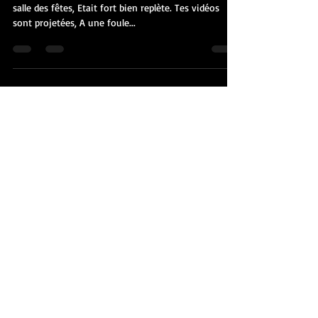
Axel s'en est allé, Largement entouré. A Meymac la
salle des fêtes, Etait fort bien replète. Tes vidéos
sont projetées, A une foule...