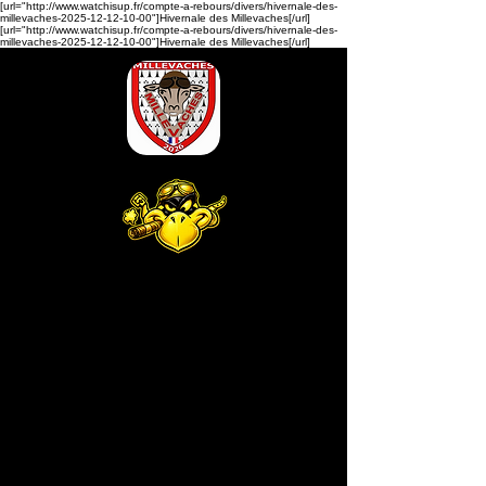
[url="http://www.watchisup.fr/compte-a-rebours/divers/hivernale-des-
millevaches-2025-12-12-10-00"]Hivernale des Millevaches[/url]
[url="http://www.watchisup.fr/compte-a-rebours/divers/hivernale-des-
millevaches-2025-12-12-10-00"]Hivernale des Millevaches[/url]