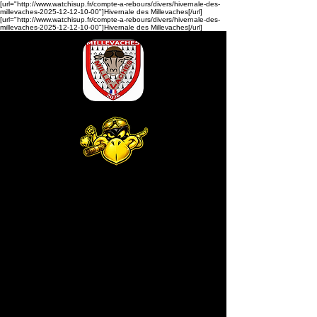
[url="http://www.watchisup.fr/compte-a-rebours/divers/hivernale-des-
millevaches-2025-12-12-10-00"]Hivernale des Millevaches[/url]
[url="http://www.watchisup.fr/compte-a-rebours/divers/hivernale-des-
millevaches-2025-12-12-10-00"]Hivernale des Millevaches[/url]