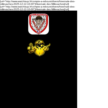
[url="http://www.watchisup.fr/compte-a-rebours/divers/hivernale-des-
millevaches-2025-12-12-10-00"]Hivernale des Millevaches[/url]
[url="http://www.watchisup.fr/compte-a-rebours/divers/hivernale-des-
millevaches-2025-12-12-10-00"]Hivernale des Millevaches[/url]