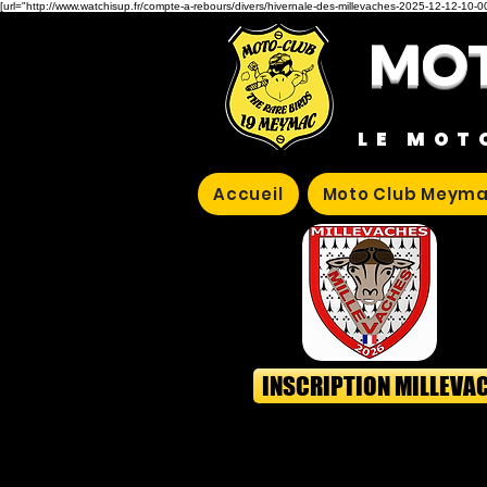
[url="http://www.watchisup.fr/compte-a-rebours/divers/hivernale-des-millevaches-2025-12-12-10-00
MOT
LE MOT
Accueil
Moto Club Meyma
INSCRIPTION MILLEVA