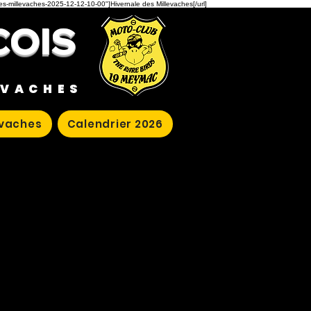
des-millevaches-2025-12-12-10-00"]Hivernale des Millevaches[/url]
COIS
EVACHES
evaches
Calendrier 2026