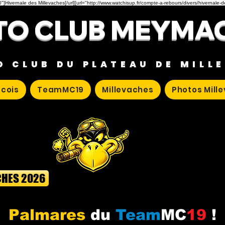
"]Hivernale des Millevaches[/url][url="http://www.watchisup.fr/compte-a-rebours/divers/hivernale-
O CLUB MEYMA
O CLUB DU PLATEAU DE MILL
cois
TeamMC19
Millevaches
Photos Mill
CHES 2026
Palmares
du
Team
MC
19
!