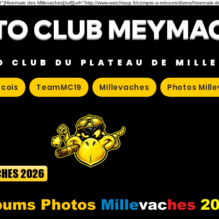
"]Hivernale des Millevaches[/url][url="http://www.watchisup.fr/compte-a-rebours/divers/hivernale-
O CLUB MEYMA
O CLUB DU PLATEAU DE MILL
cois
TeamMC19
Millevaches
Photos Mill
CHES 2026
bums Photos
Mille
vac
hes
2