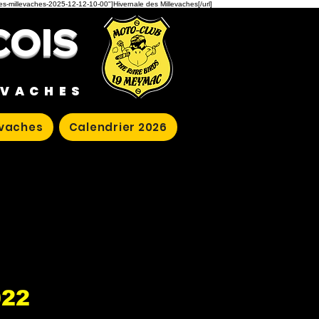
des-millevaches-2025-12-12-10-00"]Hivernale des Millevaches[/url]
COIS
EVACHES
evaches
Calendrier 2026
022