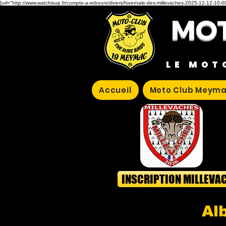
[url="http://www.watchisup.fr/compte-a-rebours/divers/hivernale-des-millevaches-2025-12-12-10-00
MOT
LE MOT
Accueil
Moto Club Meyma
INSCRIPTION MILLEVA
Al