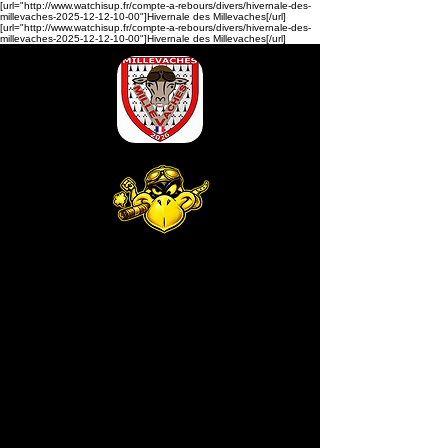
[url="http://www.watchisup.fr/compte-a-rebours/divers/hivernale-des-
millevaches-2025-12-12-10-00"]Hivernale des Millevaches[/url]
[url="http://www.watchisup.fr/compte-a-rebours/divers/hivernale-des-
millevaches-2025-12-12-10-00"]Hivernale des Millevaches[/url]