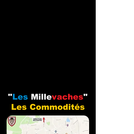
"
Les
Mille
vaches
"
Les Commodités