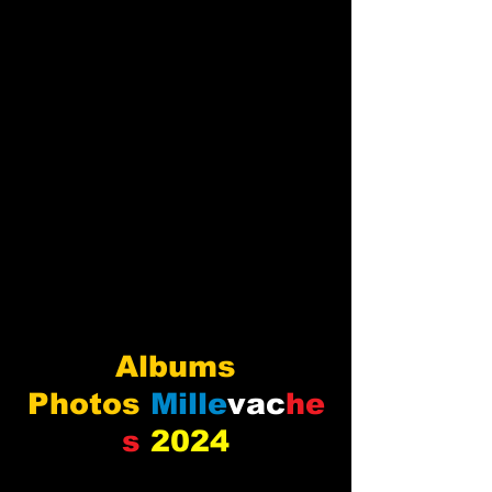
Albums
Photos
Mille
vac
he
s
2024