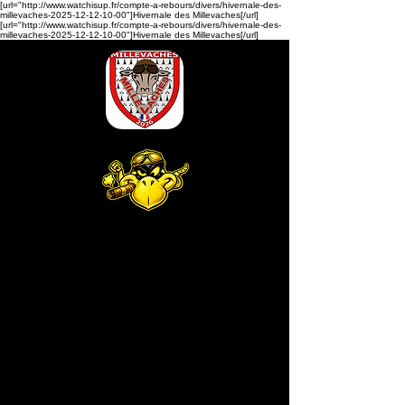
[url="http://www.watchisup.fr/compte-a-rebours/divers/hivernale-des-
millevaches-2025-12-12-10-00"]Hivernale des Millevaches[/url]
[url="http://www.watchisup.fr/compte-a-rebours/divers/hivernale-des-
millevaches-2025-12-12-10-00"]Hivernale des Millevaches[/url]