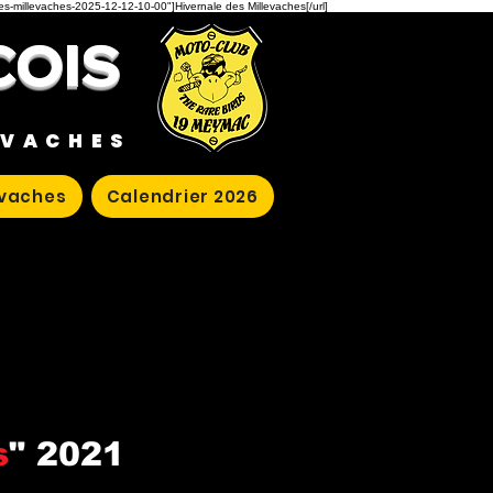
des-millevaches-2025-12-12-10-00"]Hivernale des Millevaches[/url]
COIS
EVACHES
evaches
Calendrier 2026
s
" 2021