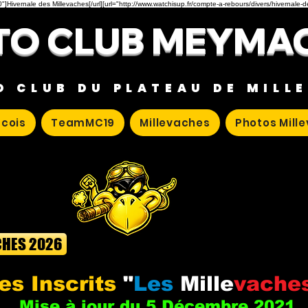
"]Hivernale des Millevaches[/url][url="http://www.watchisup.fr/compte-a-rebours/divers/hivernale-
O CLUB MEYMA
O CLUB DU PLATEAU DE MILL
cois
TeamMC19
Millevaches
Photos Mill
CHES 2026
es Inscrits
"
Les
Mille
vache
Mise à jour du 5 Décembre 2021