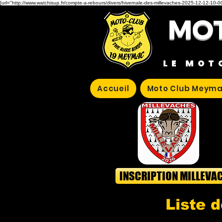
[url="http://www.watchisup.fr/compte-a-rebours/divers/hivernale-des-millevaches-2025-12-12-10-00
MOT
LE MOT
Accueil
Moto Club Meyma
INSCRIPTION MILLEVA
Liste d