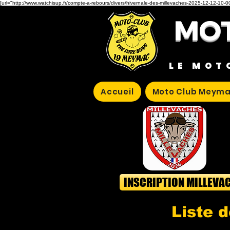
[url="http://www.watchisup.fr/compte-a-rebours/divers/hivernale-des-millevaches-2025-12-12-10-00
MOT
LE MOT
Accueil
Moto Club Meyma
INSCRIPTION MILLEVA
Liste d