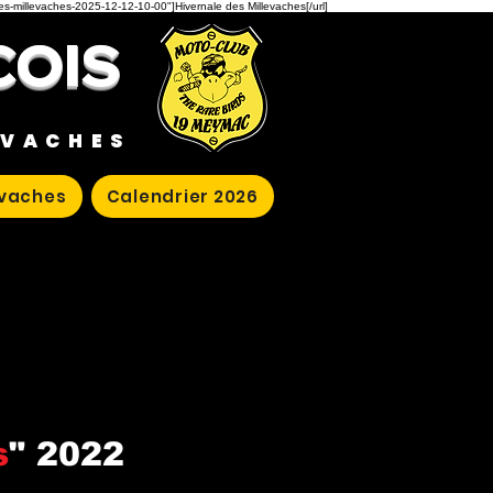
des-millevaches-2025-12-12-10-00"]Hivernale des Millevaches[/url]
COIS
EVACHES
evaches
Calendrier 2026
s
" 2022