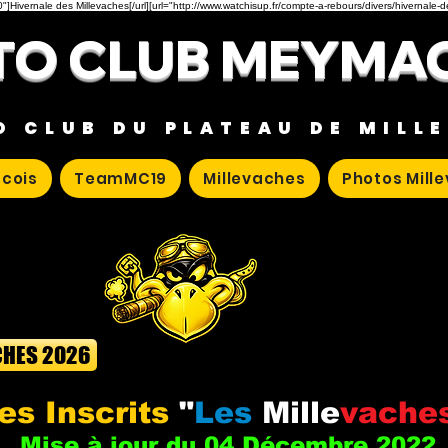
"]Hivernale des Millevaches[/url][url="http://www.watchisup.fr/compte-a-rebours/divers/hivernale-
O CLUB MEYMA
O CLUB DU PLATEAU DE MILL
cois
TeamMC19
Millevaches
Photos Mill
CHES 2026
es Inscrits
"
Les
Mille
vache
Mise à jour du 04 Décembre 2022