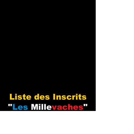
Liste des Inscrits
"
Les
Mille
vaches
"
2021
Mise à jour du 5