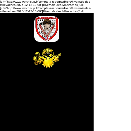
[url="http://www.watchisup.fr/compte-a-rebours/divers/hivernale-des-
millevaches-2025-12-12-10-00"]Hivernale des Millevaches[/url]
[url="http://www.watchisup.fr/compte-a-rebours/divers/hivernale-des-
millevaches-2025-12-12-10-00"]Hivernale des Millevaches[/url]