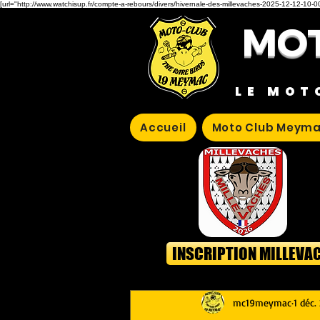
[url="http://www.watchisup.fr/compte-a-rebours/divers/hivernale-des-millevaches-2025-12-12-10-00
MOT
LE MOT
Accueil
Moto Club Meyma
INSCRIPTION MILLEVA
mc19meymac
1 déc.