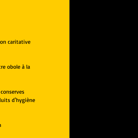
on caritative 
re obole à la 
 conserves 
duits d'hygiène 
n 