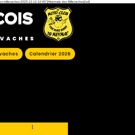
des-millevaches-2025-12-12-10-00"]Hivernale des Millevaches[/url]
COIS
EVACHES
evaches
Calendrier 2026