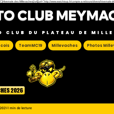
"]Hivernale des Millevaches[/url][url="http://www.watchisup.fr/compte-a-rebours/divers/hivernale-
O CLUB MEYMA
O CLUB DU PLATEAU DE MILL
cois
TeamMC19
Millevaches
Photos Mill
CHES 2026
 2021
1 min de lecture