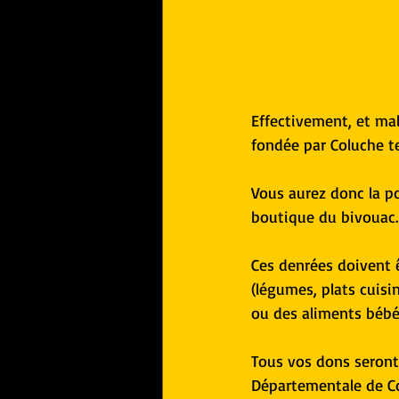
Effectivement, et mal
fondée par Coluche te
Vous aurez donc la po
boutique du bivouac.
Ces denrées doivent ê
(légumes, plats cuisi
ou des aliments bébé,
Tous vos dons seront
Départementale de Co