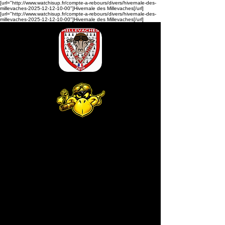
[url="http://www.watchisup.fr/compte-a-rebours/divers/hivernale-des-
millevaches-2025-12-12-10-00"]Hivernale des Millevaches[/url]
[url="http://www.watchisup.fr/compte-a-rebours/divers/hivernale-des-
millevaches-2025-12-12-10-00"]Hivernale des Millevaches[/url]