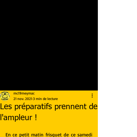
mc19meymac
21 nov. 2021
3 min de lecture
Les préparatifs prennent de
l'ampleur !
En ce petit matin frisquet de ce samedi 