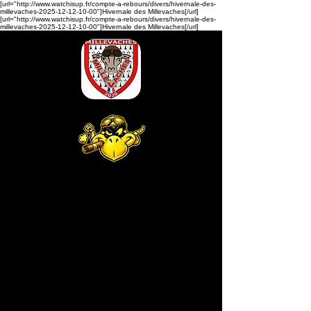
[url="http://www.watchisup.fr/compte-a-rebours/divers/hivernale-des-
millevaches-2025-12-12-10-00"]Hivernale des Millevaches[/url]
[url="http://www.watchisup.fr/compte-a-rebours/divers/hivernale-des-
millevaches-2025-12-12-10-00"]Hivernale des Millevaches[/url]