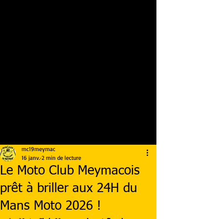
mc19meymac
16 janv.
2 min de lecture
Le Moto Club Meymacois
prêt à briller aux 24H du
Mans Moto 2026 !