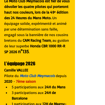
Le Moto Club Meymacois est fier de vous 
dévoiler les quatre pilotes qui porteront 
haut nos couleurs, lors de la 49ᵉ édition 
des 24 Heures du Mans Moto. 
Un 
équipage solide, expérimenté et animé 
par une détermination sans faille, 
engagé sous la bannière de nos cousins 
bretons du 
CAM Racing Team
, au guidon 
de leur superbe 
Honda CBR 1000 RR-R 
n°135
SP 2026 
.
L'équipage 2026
Camille VALLEE
Pilote du 
Moto Club Meymacois
 depuis 
2020
 - 
7ème saison
5 participations aux 
24H du Mans
3 participations aux 
24H de 
Barcelone
1 participation aux 
12H de Magny-