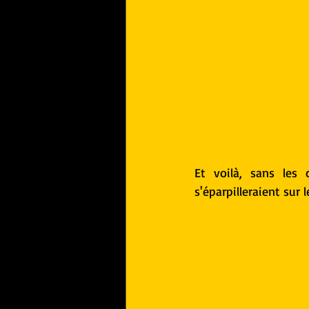
Et voilà, sans les 
s'éparpilleraient sur