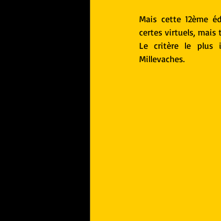
Mais cette 12ème éd
certes virtuels, mais
Le critère le plus 
Millevaches. 