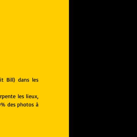
 Bill) dans les 
pente les lieux, 
90% des photos à 