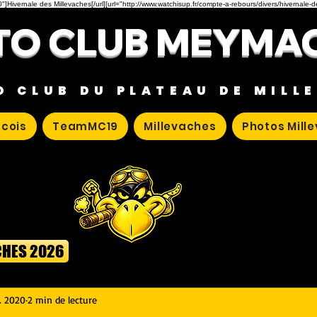
"]Hivernale des Millevaches[/url][url="http://www.watchisup.fr/compte-a-rebours/divers/hivernale-
O CLUB MEYMA
O CLUB DU PLATEAU DE MILL
cois
TeamMC19
Millevaches
Photos Mill
CHES 2026
. 2020
2 min de lecture