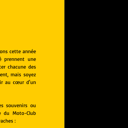
ons cette année 
é prennent une 
ter chacune des 
nt, mais soyez 
r au cœur d'un 
s souvenirs ou 
e du Moto-Club 
vaches :