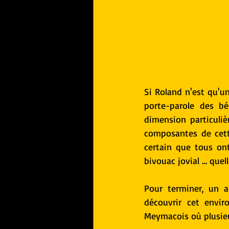
Si Roland n'est qu'u
porte-parole des bé
dimension particuliè
composantes de cett
certain que tous on
bivouac jovial … quel
Pour terminer, un a
découvrir cet envir
Meymacois où plusieur