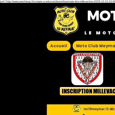
[url="http://www.watchisup.fr/compte-a-rebours/divers/hivernale-des-millevaches-2025-12-12-10-00
MOT
LE MOT
Accueil
Moto Club Meyma
INSCRIPTION MILLEVA
mc19meymac
13 déc