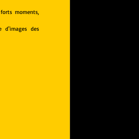
forts moments, 
e d'images des 