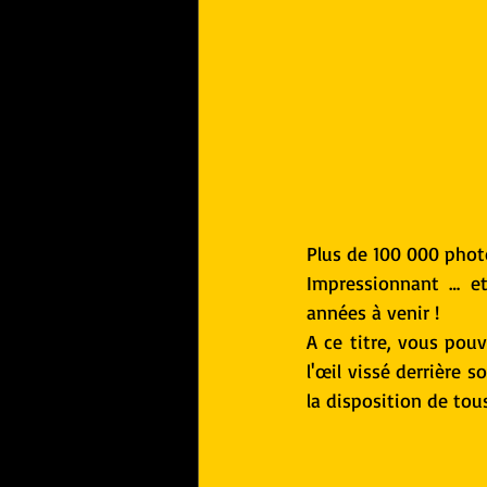
Plus de 100 000 phot
Impressionnant … et 
années à venir !
A ce titre, vous pouv
l'œil vissé derrière 
la disposition de tous