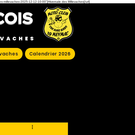
des-millevaches-2025-12-12-10-00"]Hivernale des Millevaches[/url]
COIS
EVACHES
evaches
Calendrier 2026