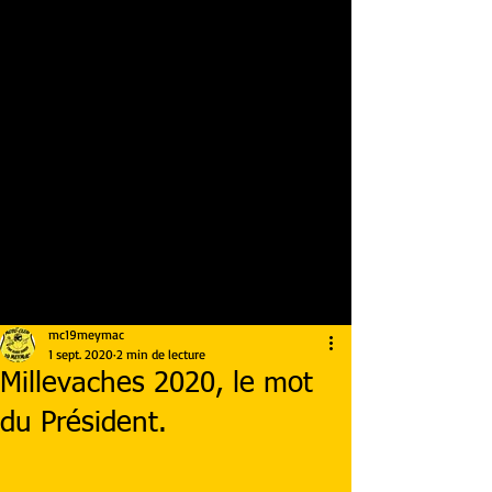
mc19meymac
1 sept. 2020
2 min de lecture
Millevaches 2020, le mot
du Président.