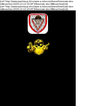
[url="http://www.watchisup.fr/compte-a-rebours/divers/hivernale-des-
millevaches-2025-12-12-10-00"]Hivernale des Millevaches[/url]
[url="http://www.watchisup.fr/compte-a-rebours/divers/hivernale-des-
millevaches-2025-12-12-10-00"]Hivernale des Millevaches[/url]