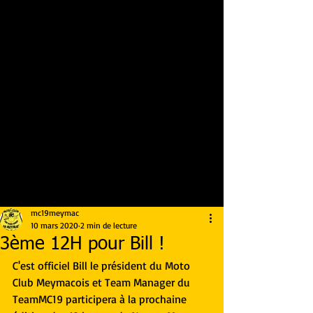
mc19meymac
10 mars 2020
2 min de lecture
3ème 12H pour Bill !
C'est officiel Bill le président du Moto 
Club Meymacois et Team Manager du 
TeamMC19 participera à la prochaine 