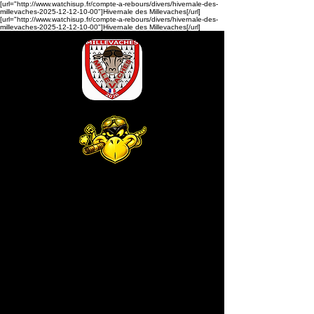
[url="http://www.watchisup.fr/compte-a-rebours/divers/hivernale-des-
millevaches-2025-12-12-10-00"]Hivernale des Millevaches[/url]
[url="http://www.watchisup.fr/compte-a-rebours/divers/hivernale-des-
millevaches-2025-12-12-10-00"]Hivernale des Millevaches[/url]