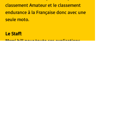
classement Amateur et le classement 
endurance à la Française donc avec une 
seule moto.
Le Staff:
Merci bill pour toute ses explications 
nous ne manquerons pas de te suivre et 
bonne chance à toi et au CAM RACING 
TEAM
Bill:
Merci à vous, je sais que je peux toujours 
compter sur ma famille du Moto Club 
Meymacois pour suivre l'ensemble des 
membres de l'association et pilotes dans 
la passion qui les anime.