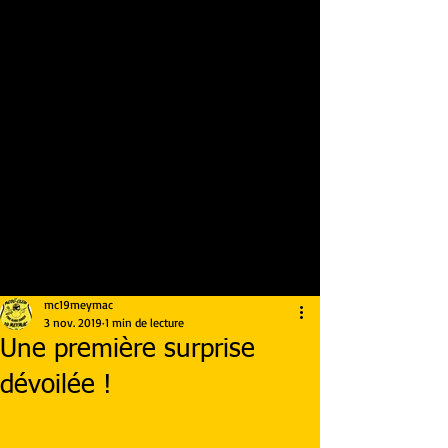
mc19meymac
3 nov. 2019
1 min de lecture
Une première surprise
dévoilée !