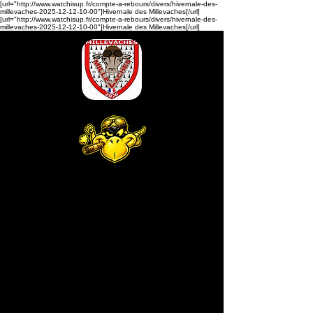
[url="http://www.watchisup.fr/compte-a-rebours/divers/hivernale-des-
millevaches-2025-12-12-10-00"]Hivernale des Millevaches[/url]
[url="http://www.watchisup.fr/compte-a-rebours/divers/hivernale-des-
millevaches-2025-12-12-10-00"]Hivernale des Millevaches[/url]