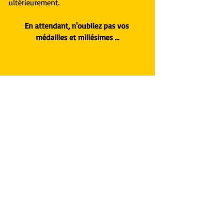
ultérieurement.
En attendant, n'oubliez pas vos 
médailles et millésimes …
Corrèze
Limousin
solidarité
Meymac
Moto-Club-Meymacois
rencontres
hivernale moto
hivernale
Millevaches
Plateau-de-Millevaches
amitié
partage
Millevaches