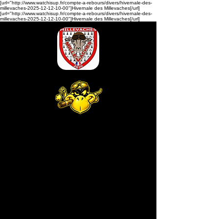
[url="http://www.watchisup.fr/compte-a-rebours/divers/hivernale-des-
millevaches-2025-12-12-10-00"]Hivernale des Millevaches[/url]
[url="http://www.watchisup.fr/compte-a-rebours/divers/hivernale-des-
millevaches-2025-12-12-10-00"]Hivernale des Millevaches[/url]