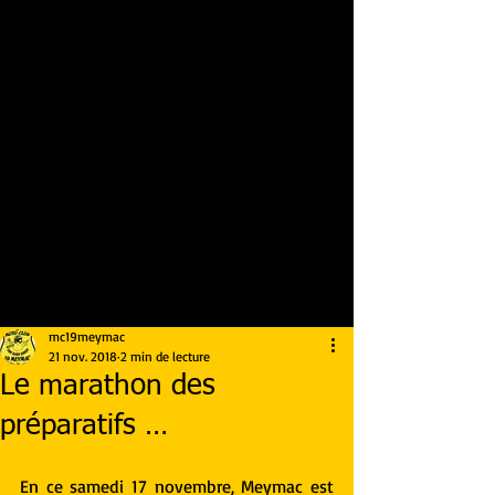
mc19meymac
21 nov. 2018
2 min de lecture
Le marathon des
préparatifs …
En ce samedi 17 novembre, Meymac est 