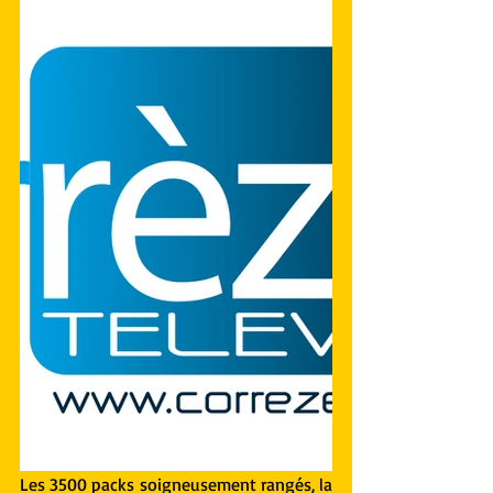
Les 3500 packs soigneusement rangés, la 