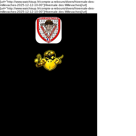
[url="http://www.watchisup.fr/compte-a-rebours/divers/hivernale-des-
millevaches-2025-12-12-10-00"]Hivernale des Millevaches[/url]
[url="http://www.watchisup.fr/compte-a-rebours/divers/hivernale-des-
millevaches-2025-12-12-10-00"]Hivernale des Millevaches[/url]