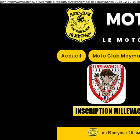
[url="http://www.watchisup.fr/compte-a-rebours/divers/hivernale-des-millevaches-2025-12-12-10-00
MOT
LE MOT
Accueil
Moto Club Meyma
INSCRIPTION MILLEVA
mc19meymac
26 ma