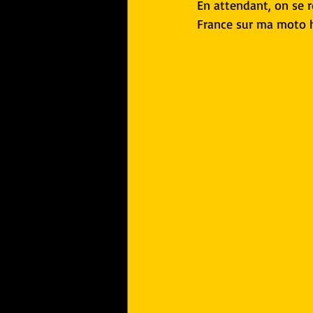
En attendant, on se 
France sur ma moto h