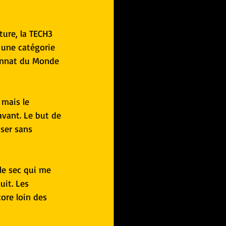
ure, la TECH3 
 une catégorie 
onnat du Monde 
mais le 
avant. Le but de 
ser sans 
le sec qui me 
it. Les 
ore loin des 