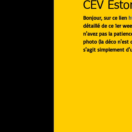
CEV Esto
Bonjour, sur ce lien 
h
détaillé de ce 1er we
n'avez pas la patienc
photo (la déco n'est 
s'agit simplement d'u