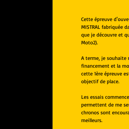
Cette épreuve d'ouve
MISTRAL fabriquée da
que je découvre et q
Moto2).
A terme, je souhaite
financement et la mot
cette 1ère épreuve e
objectif de place.
Les essais commencent
permettent de me sent
chronos sont encoura
meilleurs.