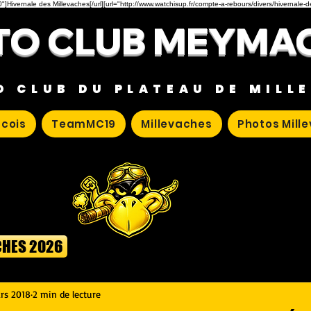
"]Hivernale des Millevaches[/url][url="http://www.watchisup.fr/compte-a-rebours/divers/hivernale-
O CLUB MEYMA
O CLUB DU PLATEAU DE MILL
cois
TeamMC19
Millevaches
Photos Mill
CHES 2026
rs 2018
2 min de lecture