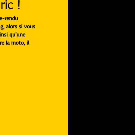
ic !
te-rendu 
, alors si vous 
insi qu'une 
e la moto, il 