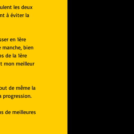
ulent les deux 
t à éviter la 
sser en 1ère 
e manche, bien 
s de la 1ère 
t mon meilleur 
tout de même la 
 progression. 
s de meilleures 