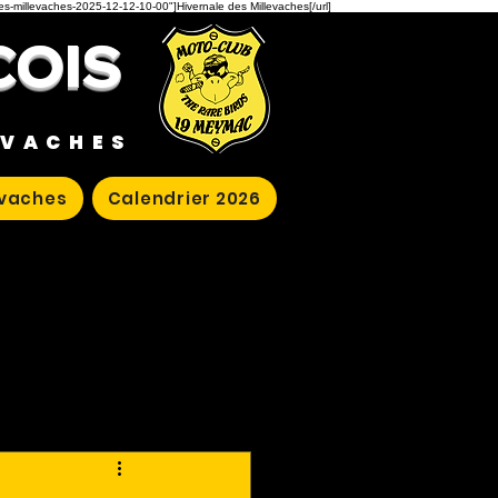
des-millevaches-2025-12-12-10-00"]Hivernale des Millevaches[/url]
COIS
EVACHES
evaches
Calendrier 2026