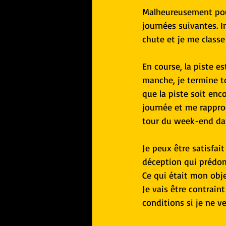
Malheureusement pour
journées suivantes. I
chute et je me classe
En course, la piste e
manche, je termine 
que la piste soit enc
journée et me rappro
tour du week-end dan
Je peux être satisfai
déception qui prédomi
Ce qui était mon objec
Je vais être contrai
conditions si je ne ve