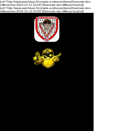
[url="http://www.watchisup.fr/compte-a-rebours/divers/hivernale-des-
millevaches-2025-12-12-10-00"]Hivernale des Millevaches[/url]
[url="http://www.watchisup.fr/compte-a-rebours/divers/hivernale-des-
millevaches-2025-12-12-10-00"]Hivernale des Millevaches[/url]