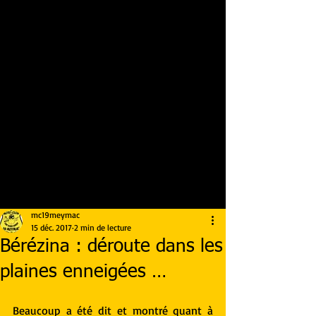
mc19meymac
15 déc. 2017
2 min de lecture
Bérézina : déroute dans les
plaines enneigées …
Beaucoup a été dit et montré quant à 