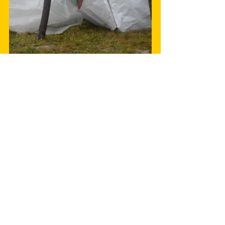
 Bon, nous ne referons pas l'histoire, alors 
tournons la page et profitons de 
l'expérience.
Si nous pensons que c'est tous 
ensemble que nous construisons les 
Millevaches ;
C'est aussi tous ensemble que nous 
pouvons les détruire …
En ce qui nous concerne, ce sera 