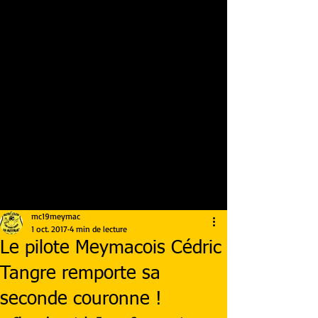
mc19meymac
1 oct. 2017
4 min de lecture
Le pilote Meymacois Cédric
Tangre remporte sa
seconde couronne !