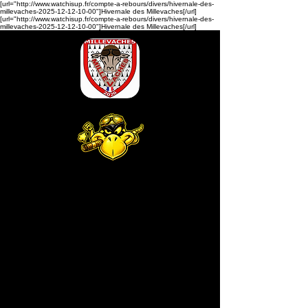
[url="http://www.watchisup.fr/compte-a-rebours/divers/hivernale-des-
millevaches-2025-12-12-10-00"]Hivernale des Millevaches[/url]
[url="http://www.watchisup.fr/compte-a-rebours/divers/hivernale-des-
millevaches-2025-12-12-10-00"]Hivernale des Millevaches[/url]